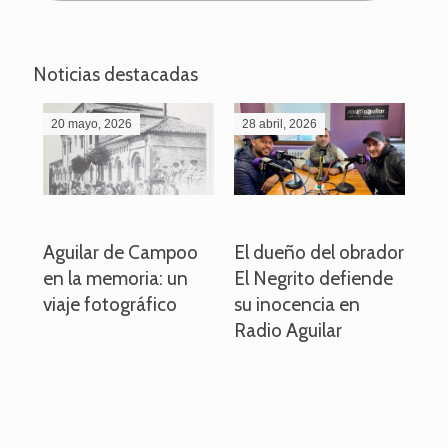
Noticias destacadas
20 mayo, 2026
28 abril, 2026
27
o
Aguilar de Campoo
El dueño del obrador
La
en la memoria: un
El Negrito defiende
el 
viaje fotográfico
su inocencia en
ind
Radio Aguilar
de
ve
pa
po
per