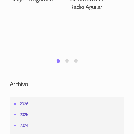
Radio Aguilar
de
ve
pa
po
per
em
1
2
0
Archivo
2026
2025
2024