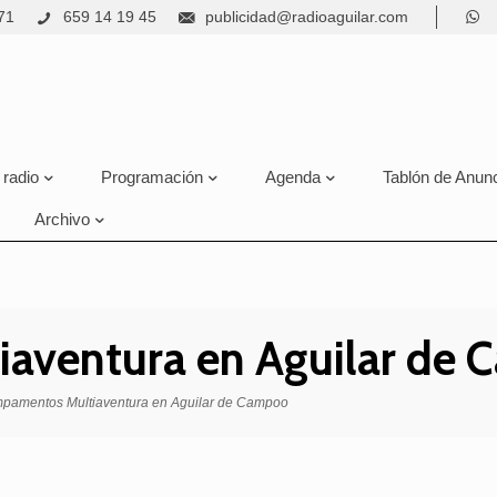
71
659 14 19 45
publicidad@radioaguilar.com
 radio
Programación
Agenda
Tablón de Anun
Archivo
aventura en Aguilar de
pamentos Multiaventura en Aguilar de Campoo