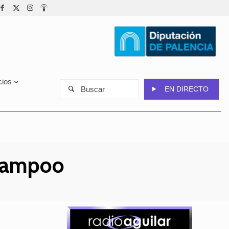
cios
Buscar
EN DIRECTO
 Campoo