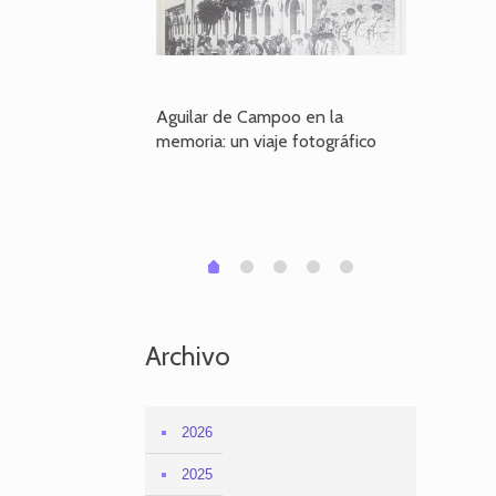
poo en la
Aguilar de Campoo en la
El dueño
je fotográfico
memoria: un viaje fotográfico
defiende
Aguilar
1
2
3
4
0
Archivo
2026
2025