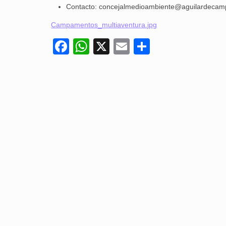
Contacto: concejalmedioambiente@aguilardecam
Campamentos_multiaventura.jpg
Facebook
WhatsApp
X
Email
Compartir