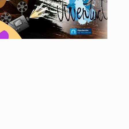
Aguilar de Cam
memoria: un via