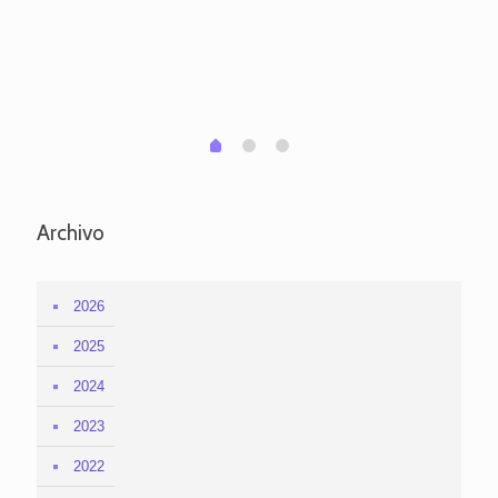
pa
po
per
em
1
2
0
Archivo
2026
2025
2024
2023
2022