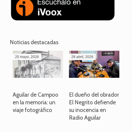
Noticias destacadas
20 mayo, 2026
28 abril, 2026
27
o
Aguilar de Campoo
El dueño del obrador
La
en la memoria: un
El Negrito defiende
el 
viaje fotográfico
su inocencia en
ind
Radio Aguilar
de
ve