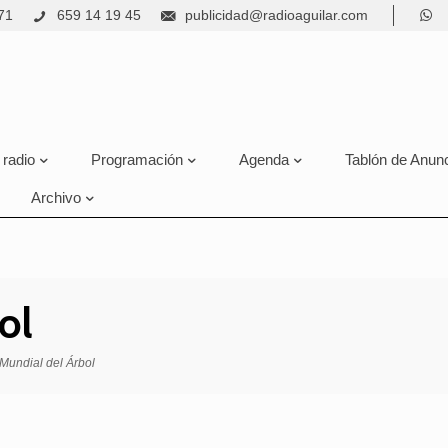
71
659 14 19 45
publicidad@radioaguilar.com
 radio
Programación
Agenda
Tablón de Anun
Archivo
ol
Mundial del Árbol