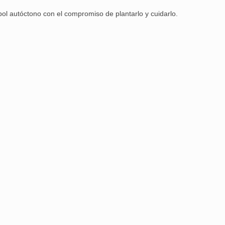
bol autóctono con el compromiso de plantarlo y cuidarlo.
Aguilar de Cam
memoria: un via