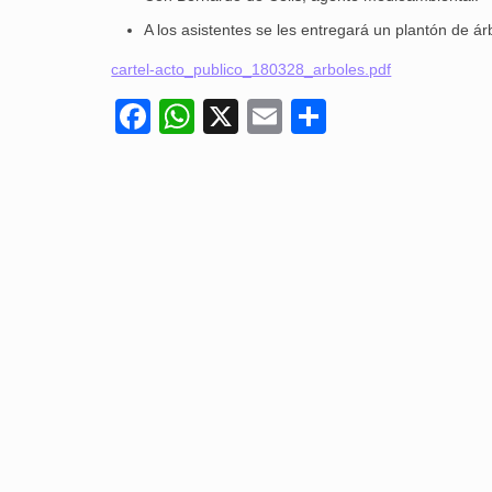
A los asistentes se les entregará un plantón de ár
cartel-acto_publico_180328_arboles.pdf
Facebook
WhatsApp
X
Email
Compartir