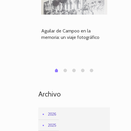
poo en la
Aguilar de Campoo en la
El dueño
je fotográfico
memoria: un viaje fotográfico
defiende
Aguilar
1
2
3
4
0
Archivo
2026
2025