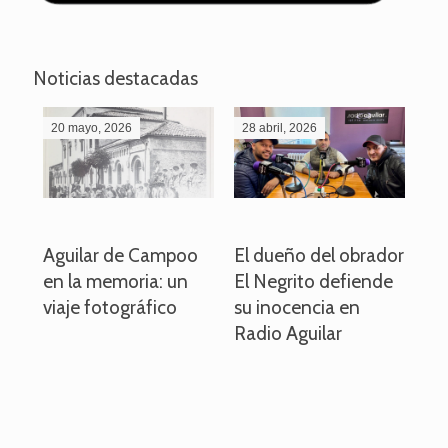
Noticias destacadas
20 mayo, 2026
28 abril, 2026
27
o
Aguilar de Campoo
El dueño del obrador
La
en la memoria: un
El Negrito defiende
el 
viaje fotográfico
su inocencia en
ind
Radio Aguilar
de
ve
pa
po
per