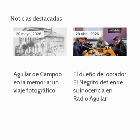
Noticias destacadas
20 mayo, 2026
28 abril, 2026
27
o
Aguilar de Campoo
El dueño del obrador
La
en la memoria: un
El Negrito defiende
el 
viaje fotográfico
su inocencia en
ind
Radio Aguilar
de
ve
pa
po
per
em