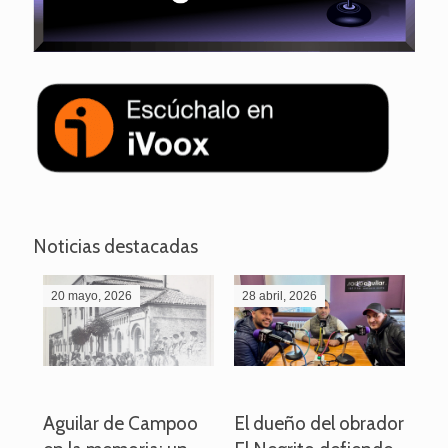
Noticias destacadas
20 mayo, 2026
28 abril, 2026
27
o
Aguilar de Campoo
El dueño del obrador
La