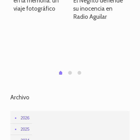
en la memoria: un
El Negrito defiende
el 
viaje fotográfico
su inocencia en
ind
Radio Aguilar
de
ve
pa
po
per
em
1
2
0
Archivo
2026
2025