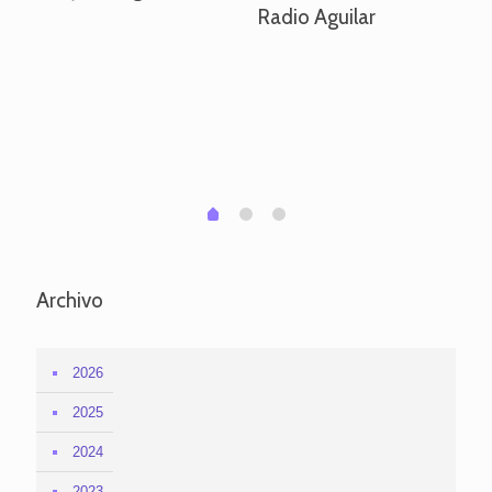
Radio Aguilar
de
ve
pa
po
per
em
1
2
0
Archivo
2026
2025
2024
2023