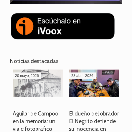
Noticias destacadas
20 mayo, 2026
28 abril, 2026
27
o
Aguilar de Campoo
El dueño del obrador
La
en la memoria: un
El Negrito defiende
el 
viaje fotográfico
su inocencia en
ind