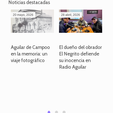
Noticias destacadas
20 mayo, 2026
28 abril, 2026
27
o
Aguilar de Campoo
El dueño del obrador
La
en la memoria: un
El Negrito defiende
el 
viaje fotográfico
su inocencia en
ind
Radio Aguilar
de
ve
pa
po
per
em
1
2
0