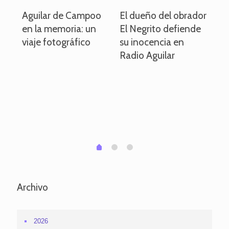
o
Aguilar de Campoo
El dueño del obrador
La
en la memoria: un
El Negrito defiende
el 
viaje fotográfico
su inocencia en
ind
Radio Aguilar
de
ve
pa
po
per
em
1
2
0
Archivo
2026