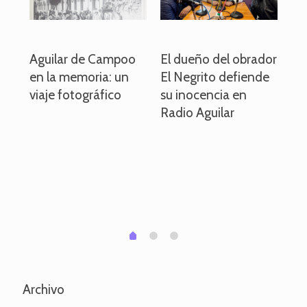
o
Aguilar de Campoo
El dueño del obrador
La
en la memoria: un
El Negrito defiende
el 
viaje fotográfico
su inocencia en
ind
Radio Aguilar
de
ve
pa
po
per
em
1
2
0
Archivo