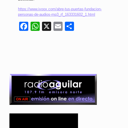
https://www.ivoox.com/abre-tus-puertas-fundacion-
personas-de-audios-mp3_rf_163331602_1.html
Facebook
WhatsApp
X
Email
Compartir