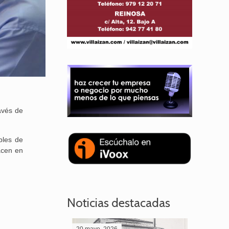
avés de
bles de
acen en
Noticias destacadas
20 mayo, 2026
28 abril,