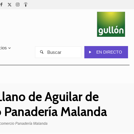
cios
Buscar
EN DIRECTO
Llano de Aguilar de
o Panadería Malanda
l comercio Panadería Malanda