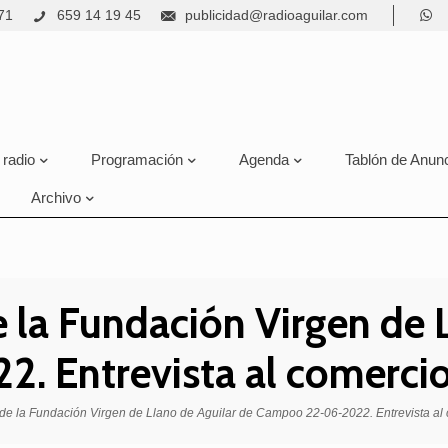
71
659 14 19 45
publicidad@radioaguilar.com
 radio
Programación
Agenda
Tablón de Anun
Archivo
e la Fundación Virgen de 
 Entrevista al comerci
’ de la Fundación Virgen de Llano de Aguilar de Campoo 22-06-2022. Entrevista a