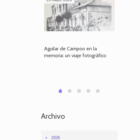
poo en la
Aguilar de Campoo en la
El dueño
je fotográfico
memoria: un viaje fotográfico
defiende
Aguilar
1
2
3
4
0
Archivo
2026