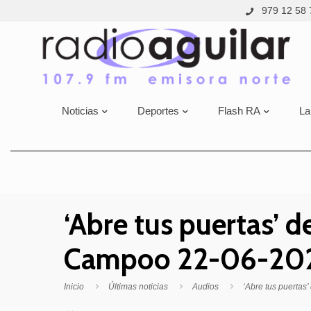
979 12 58 
Noticias
Deportes
Flash RA
La
‘Abre tus puertas’ d
Campoo 22-06-2022.
Inicio
Últimas noticias
Audios
‘Abre tus puertas