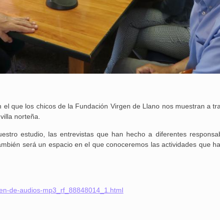
n el que los chicos de la Fundación Virgen de Llano nos muestran a tr
villa norteña.
estro estudio, las entrevistas que han hecho a diferentes responsa
 también será un espacio en el que conoceremos las actividades que h
rgen-de-audios-mp3_rf_88848014_1.html
25 febrero, 2026