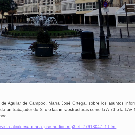
a de Aguilar de Campoo, María José Ortega, sobre los asuntos infor
de un trabajador de Siro o las infraestructuras como la A-73 o la LAV 
poo.
revista-alcaldesa-maria-jose-audios-mp3_rf_77918047_1.html
25 febrero, 2026