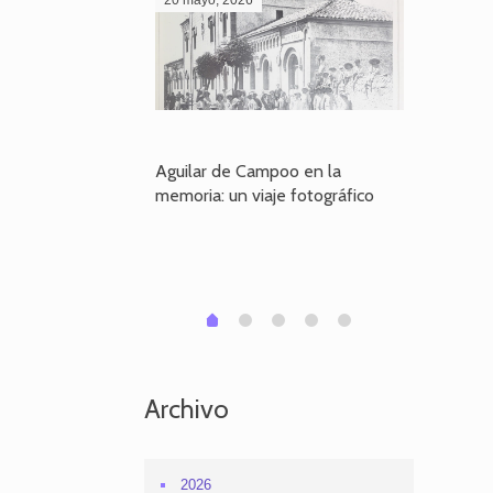
poo en la
Aguilar de Campoo en la
El dueño
je fotográfico
memoria: un viaje fotográfico
defiende
Aguilar
1
2
3
4
0
Archivo
2026