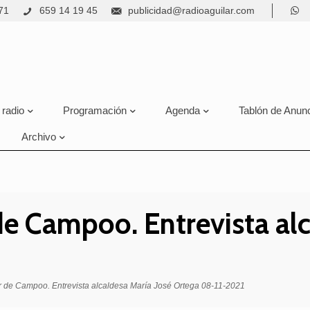
71
659 14 19 45
publicidad@radioaguilar.com
 radio
Programación
Agenda
Tablón de Anun
Archivo
de Campoo. Entrevista alc
r de Campoo. Entrevista alcaldesa María José Ortega 08-11-2021