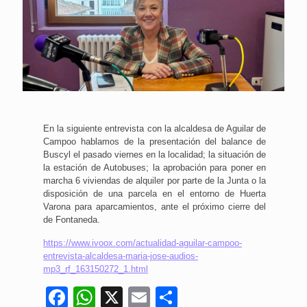
En la siguiente entrevista con la alcaldesa de Aguilar de
Campoo hablamos de la presentación del balance de
Buscyl el pasado viernes en la localidad; la situación de
la estación de Autobuses; la aprobación para poner en
marcha 6 viviendas de alquiler por parte de la Junta o la
disposición de una parcela en el entorno de Huerta
Varona para aparcamientos, ante el próximo cierre del
de Fontaneda.
https://www.ivoox.com/actualidad-aguilar-campoo-
entrevista-alcaldesa-maria-jose-audios-
mp3_rf_163150272_1.html
Facebook
WhatsApp
X
Email
Compartir