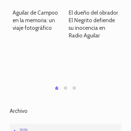
o
Aguilar de Campoo
El dueño del obrador
La
en la memoria: un
El Negrito defiende
el 
viaje fotográfico
su inocencia en
ind
Radio Aguilar
de
ve
pa
po
per
em
1
2
0
Archivo
2026