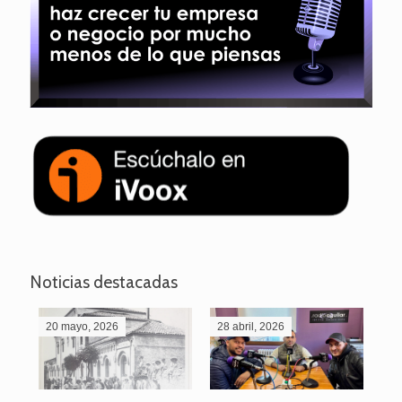
Noticias destacadas
20 mayo, 2026
28 abril, 2026
27