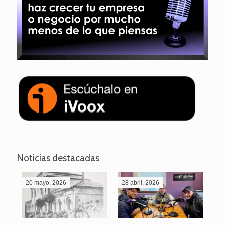
Noticias destacadas
20 mayo, 2026
28 abril, 2026
27