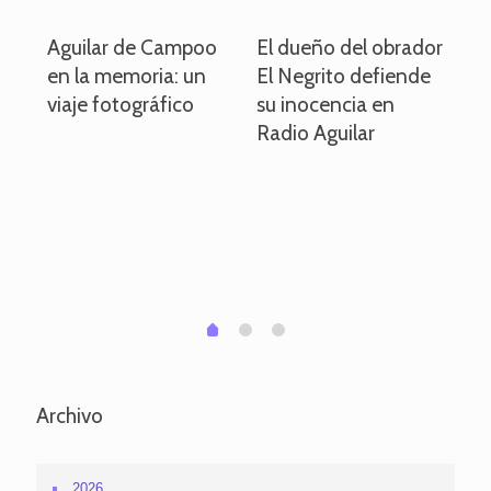
o
Aguilar de Campoo
El dueño del obrador
La
en la memoria: un
El Negrito defiende
el 
viaje fotográfico
su inocencia en
ind
Radio Aguilar
de
ve
pa
po
per
em
1
2
0
Archivo
2026