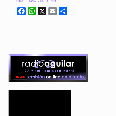
mp3_rf_120146957_1.html
Facebook
WhatsApp
X
Email
Compartir