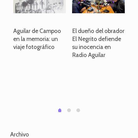
o
Aguilar de Campoo
El dueño del obrador
La
en la memoria: un
El Negrito defiende
el 
viaje fotográfico
su inocencia en
ind
Radio Aguilar
de
ve
pa
po
per
em
1
2
0
Archivo