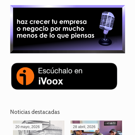
Noticias destacadas
20 mayo, 2026
28 abril, 2026
27