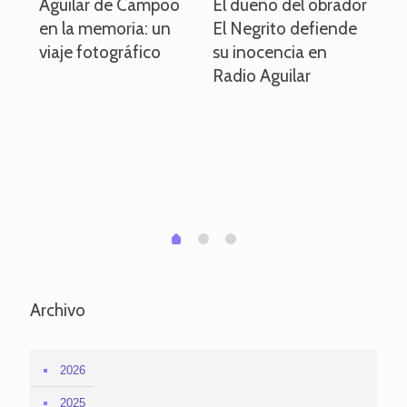
o
Aguilar de Campoo
El dueño del obrador
La
en la memoria: un
El Negrito defiende
el 
viaje fotográfico
su inocencia en
ind
Radio Aguilar
de
ve
pa
po
per
em
1
2
0
Archivo
2026
2025