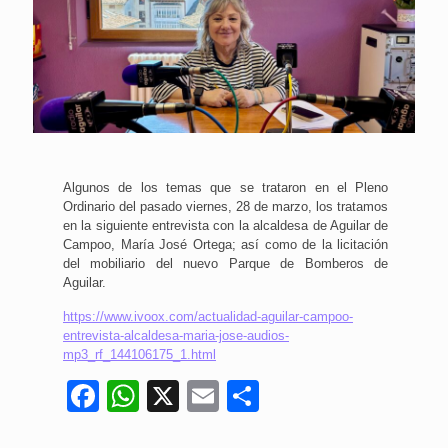
Algunos de los temas que se trataron en el Pleno
Ordinario del pasado viernes, 28 de marzo, los tratamos
en la siguiente entrevista con la alcaldesa de Aguilar de
Campoo, María José Ortega; así como de la licitación
del mobiliario del nuevo Parque de Bomberos de
Aguilar.
https://www.ivoox.com/actualidad-aguilar-campoo-
entrevista-alcaldesa-maria-jose-audios-
mp3_rf_144106175_1.html
Facebook
WhatsApp
X
Email
Compartir