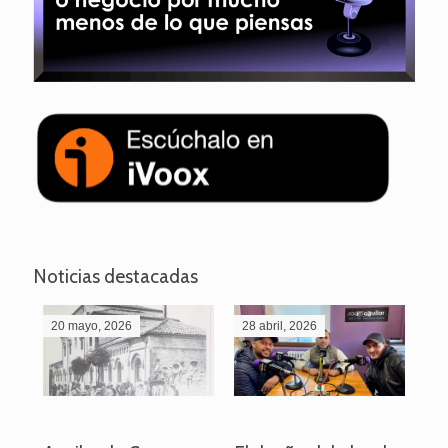
Noticias destacadas
20 mayo, 2026
28 abril, 2026
27