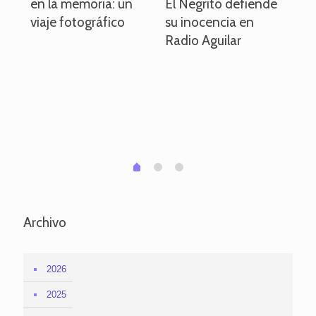
en la memoria: un
El Negrito defiende
el 
viaje fotográfico
su inocencia en
ind
Radio Aguilar
de
ve
pa
po
per
em
1
2
0
Archivo
2026
2025