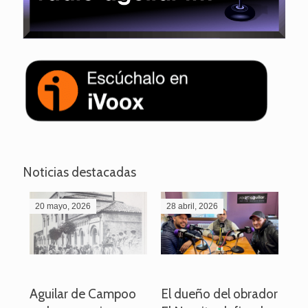
Noticias destacadas
20 mayo, 2026
28 abril, 2026
27
o
Aguilar de Campoo
El dueño del obrador
La