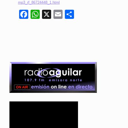
mp3_rf_86724448_1.html
Facebook
WhatsApp
X
Email
Compartir