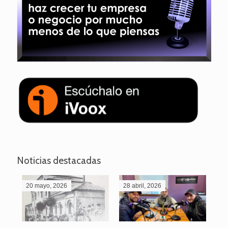
Noticias destacadas
20 mayo, 2026
28 abril, 2026
27