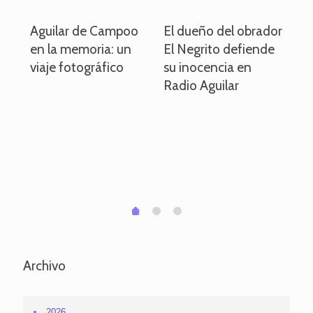
o
Aguilar de Campoo
El dueño del obrador
La
en la memoria: un
El Negrito defiende
el 
viaje fotográfico
su inocencia en
ind
Radio Aguilar
de
ve
pa
po
per
em
1
2
0
Archivo
2026