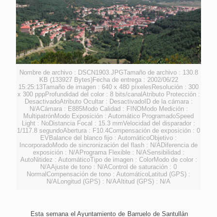
Nombre de archivo : DSCN1903.JPGTamaño de archivo : 130.8
KB (133927 Bytes)Fecha de entrega : 2002/06/22
15:25:13Tamaño de imagen : 640 x 480 píxelesResolución : 300
x 300 pppProfundidad del color : 8 bits/canalAtributo Protección :
DesactivadoAtributo Ocultar : DesactivadoID de la cámara :
N/ACámara : E885Modo Calidad : FINOModo Medición :
MultipatrónModo Exposición : Automático ProgramadoSpeed
Light : NoDistancia Focal : 15.3 mmVelocidad del disparador :
1/117.8 segundoAbertura : F10.4Compensación de exposición : 0
EVBalance del blanco fijo : AutomáticoObjetivo :
IncorporadoModo de sincronización del flash : N/ADiferencia de
exposición : N/APrograma Flexible : N/ASensibilidad :
AutoNitidez : AutomáticoTipo de imagen : ColorModo de color :
N/AAjuste de tono : N/AControl de saturación : 0
NormalCompensación de tono : AutomáticoLatitud (GPS) :
N/ALongitud (GPS) : N/AAltitud (GPS) : N/A
Esta semana el Ayuntamiento de Barruelo de Santullán