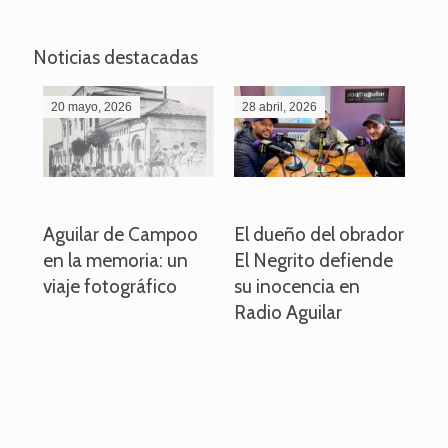
Noticias destacadas
20 mayo, 2026
28 abril, 2026
27
o
Aguilar de Campoo
El dueño del obrador
La
en la memoria: un
El Negrito defiende
el 
viaje fotográfico
su inocencia en
ind
Radio Aguilar
de
ve
pa
po
per
em