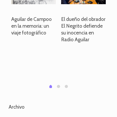
o
Aguilar de Campoo
El dueño del obrador
La
en la memoria: un
El Negrito defiende
el 
viaje fotográfico
su inocencia en
ind
Radio Aguilar
de
ve
pa
po
per
em
1
2
0
Archivo