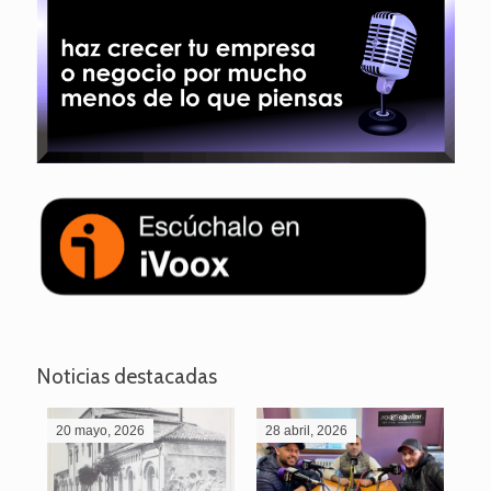
Noticias destacadas
20 mayo, 2026
28 abril, 2026
27