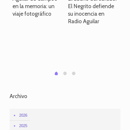
en la memoria: un
El Negrito defiende
el 
viaje fotográfico
su inocencia en
ind
Radio Aguilar
de
ve
pa
po
per
em
1
2
0
Archivo
2026
2025