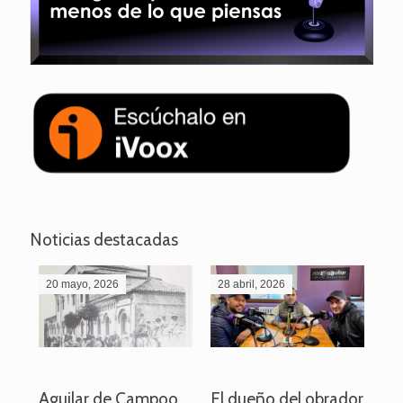
Noticias destacadas
20 mayo, 2026
28 abril, 2026
27
o
Aguilar de Campoo
El dueño del obrador
La