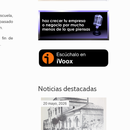
scuela,
 pasado
n.
 fin de
.
Noticias destacadas
20 mayo, 2026
28 abril,