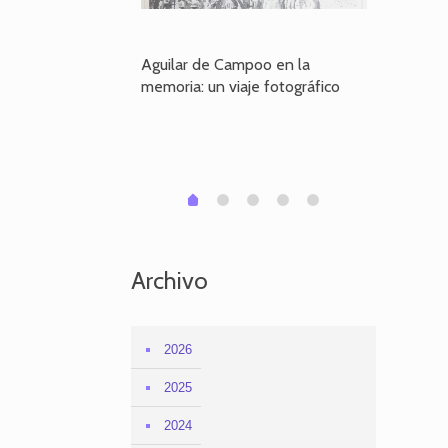
poo en la
Aguilar de Campoo en la
El dueño
je fotográfico
memoria: un viaje fotográfico
defiende
Aguilar
1
2
3
4
0
Archivo
2026
2025
2024