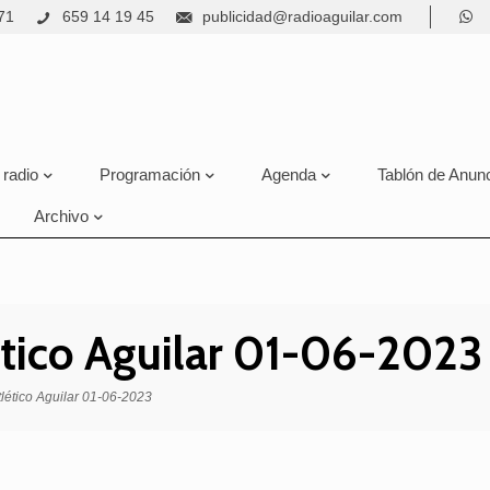
71
659 14 19 45
publicidad@radioaguilar.com
 radio
Programación
Agenda
Tablón de Anun
Archivo
ético Aguilar 01-06-2023
tlético Aguilar 01-06-2023