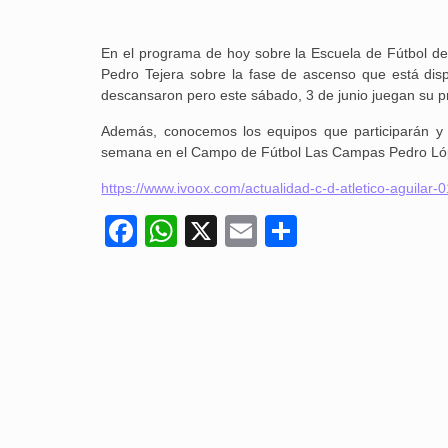
En el programa de hoy sobre la Escuela de Fútbol del
Pedro Tejera sobre la fase de ascenso que está disp
descansaron pero este sábado, 3 de junio juegan su pr
Además, conocemos los equipos que participarán y 
semana en el Campo de Fútbol Las Campas Pedro Lópe
https://www.ivoox.com/actualidad-c-d-atletico-aguil
Facebook
WhatsApp
X
Email
Compartir