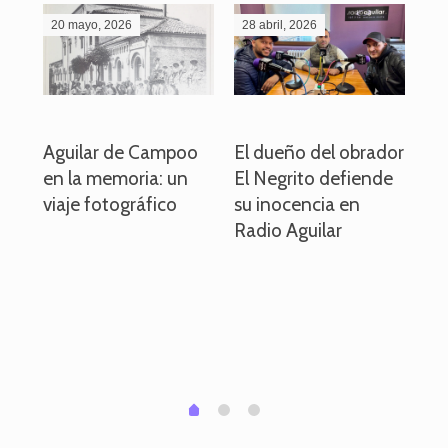
20 mayo, 2026
28 abril, 2026
27
o
Aguilar de Campoo
El dueño del obrador
La
en la memoria: un
El Negrito defiende
el 
viaje fotográfico
su inocencia en
ind
Radio Aguilar
de
ve
pa
po
per
em
1
2
0