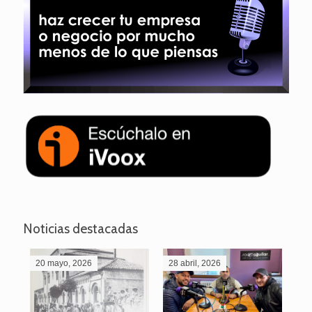
Noticias destacadas
20 mayo, 2026
28 abril, 2026
27