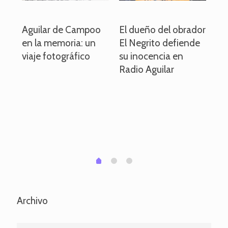
o
Aguilar de Campoo
El dueño del obrador
La
en la memoria: un
El Negrito defiende
el 
viaje fotográfico
su inocencia en
ind
Radio Aguilar
de
ve
pa
po
per
em
1
2
0
Archivo