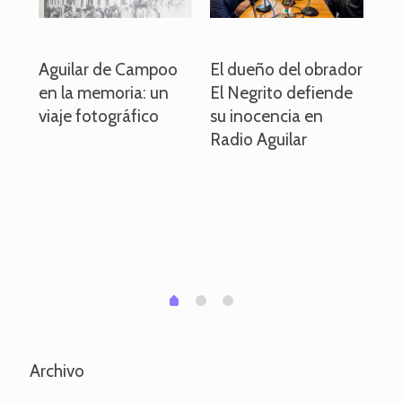
o
Aguilar de Campoo
El dueño del obrador
La
en la memoria: un
El Negrito defiende
el 
viaje fotográfico
su inocencia en
ind
Radio Aguilar
de
ve
pa
po
per
em
1
2
0
Archivo