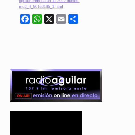
aguilar-campoo-09-11-2022-audios-
mp3_rf_96163185_1.html
Facebook
WhatsApp
X
Email
Compartir