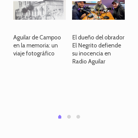
o
Aguilar de Campoo
El dueño del obrador
La
en la memoria: un
El Negrito defiende
el 
viaje fotográfico
su inocencia en
ind
Radio Aguilar
de
ve
pa
po
per
em
1
2
0