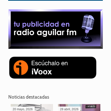
Noticias destacadas
20 mayo, 2026
28 abril, 2026
27