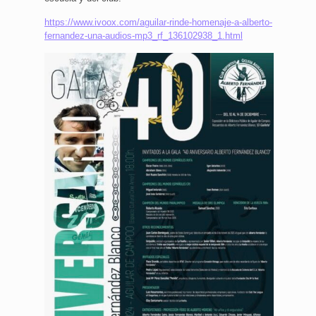
https://www.ivoox.com/aguilar-rinde-homenaje-a-alberto-
fernandez-una-audios-mp3_rf_136102938_1.html