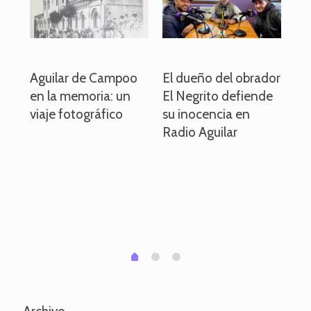
o
Aguilar de Campoo
El dueño del obrador
La
en la memoria: un
El Negrito defiende
el 
viaje fotográfico
su inocencia en
ind
Radio Aguilar
de
ve
pa
po
per
em
1
2
0