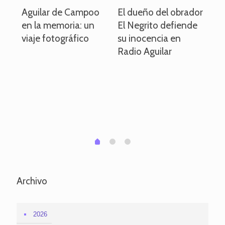
o
Aguilar de Campoo
El dueño del obrador
La
en la memoria: un
El Negrito defiende
el 
viaje fotográfico
su inocencia en
ind
Radio Aguilar
de
ve
pa
po
per
em
1
2
0
Archivo
2026