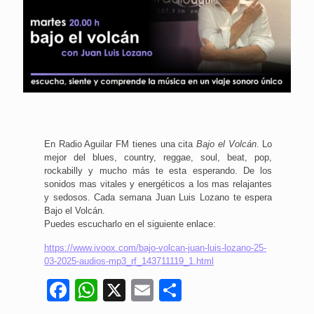
En Radio Aguilar FM tienes una cita
Bajo el Volcán
. Lo
mejor del blues, country, reggae, soul, beat, pop,
rockabilly y mucho más te esta esperando. De los
sonidos mas vitales y energéticos a los mas relajantes
y sedosos. Cada semana Juan Luis Lozano te espera
Bajo el Volcán.
Puedes escucharlo en el siguiente enlace:
https://www.ivoox.com/bajo-volcan-juan-luis-lozano-25-
03-2025-audios-mp3_rf_143711119_1.html
Facebook
WhatsApp
X
Email
Compartir