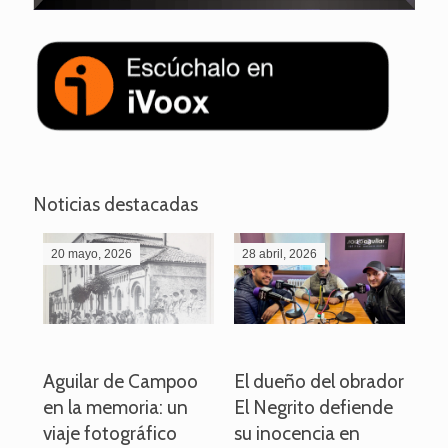
Noticias destacadas
20 mayo, 2026
28 abril, 2026
27
o
Aguilar de Campoo
El dueño del obrador
La
en la memoria: un
El Negrito defiende
el 
viaje fotográfico
su inocencia en
ind