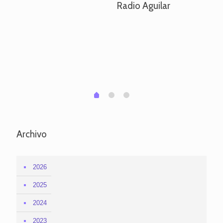
Radio Aguilar
de
ve
pa
po
per
em
1
2
0
Archivo
2026
2025
2024
2023