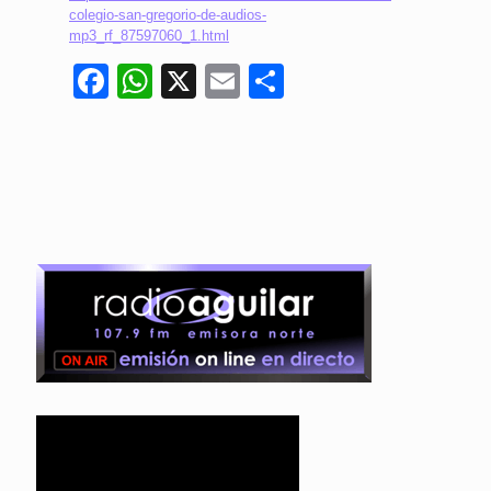
colegio-san-gregorio-de-audios-
mp3_rf_87597060_1.html
Facebook
WhatsApp
X
Email
Compartir