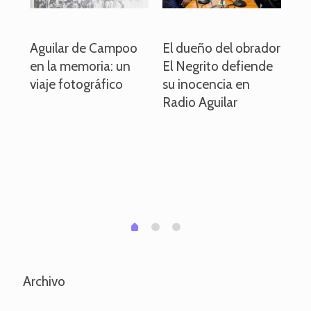
o
Aguilar de Campoo
El dueño del obrador
La
en la memoria: un
El Negrito defiende
el 
viaje fotográfico
su inocencia en
ind
Radio Aguilar
de
ve
pa
po
per
em
1
2
0
Archivo