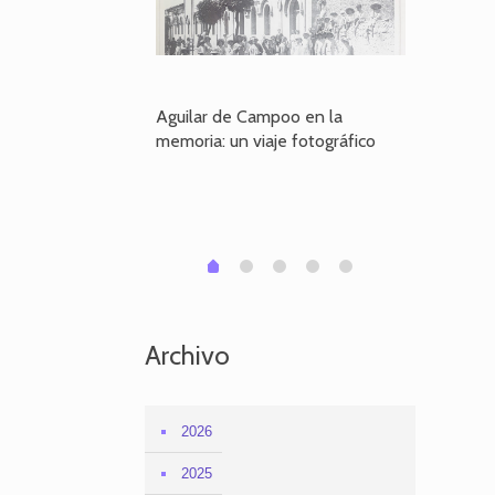
poo en la
Aguilar de Campoo en la
El dueño
je fotográfico
memoria: un viaje fotográfico
defiende
Aguilar
1
2
3
4
0
Archivo
2026
2025