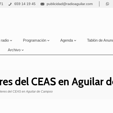
71
659 14 19 45
publicidad@radioaguilar.com
 radio
Programación
Agenda
Tablón de Anun
Archivo
eres del CEAS en Aguilar
lleres del CEAS en Aguilar de Campoo