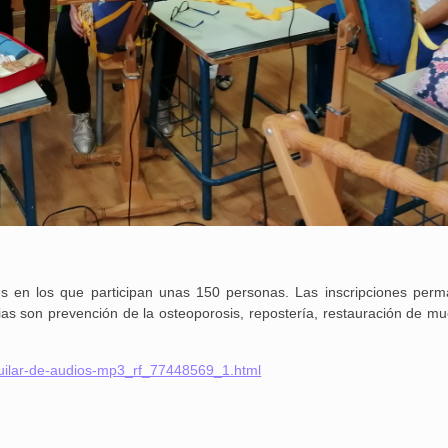
es en los que participan unas 150 personas. Las inscripciones per
ias son prevención de la osteoporosis, repostería, restauración de mu
guilar-de-audios-mp3_rf_77448569_1.html
25 febrero, 2026