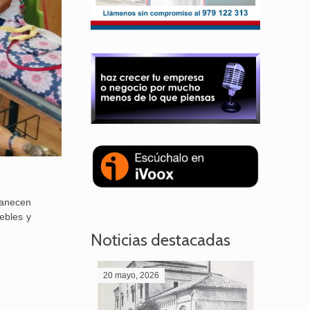
manecen
ebles y
Noticias destacadas
20 mayo, 2026
28 abril,