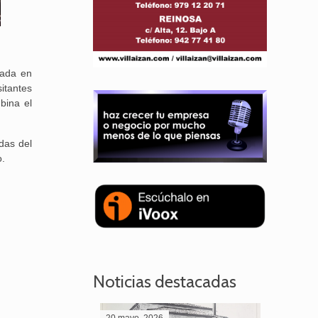
iada en
itantes
bina el
das del
o.
Noticias destacadas
20 mayo, 2026
28 abril,