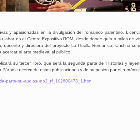
ivas y apasionadas en la divulgación del románico palentino. Licenc
 su labor en el Centro Expositivo ROM, desde donde guía a miles de vis
ra, docente y directora del proyecto La Huella Románica, Cristina com
acercar el arte medieval al público.
cará su tercer libro, que será la segunda parte de ‘Historias y leyen
 Párbole acerca de estas publicaciones y de su pasión por el románic
gunda-parte-su-audios-mp3_rf_162806478_1.html
25 febrero, 2026