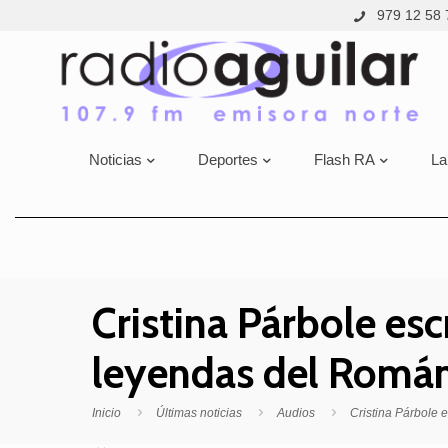
979 12 58 
Noticias
Deportes
Flash RA
La
Cristina Párbole esc
leyendas del Román
Inicio
Últimas noticias
Audios
Cristina Párbole e