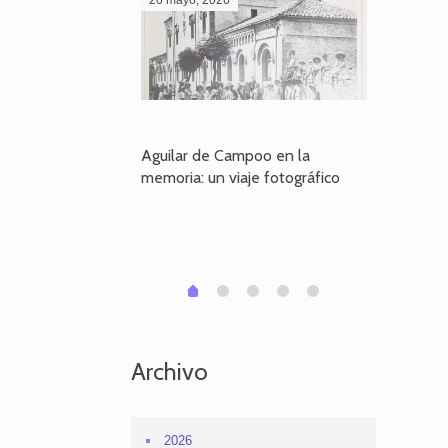
poo en la
Aguilar de Campoo en la
El dueño
je fotográfico
memoria: un viaje fotográfico
defiende
Aguilar
1
2
3
4
0
Archivo
2026