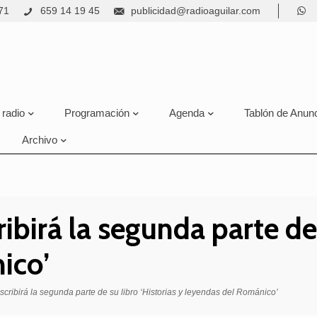
71
659 14 19 45
publicidad@radioaguilar.com
 radio
Programación
Agenda
Tablón de Anun
Archivo
ribirá la segunda parte de 
ico’
scribirá la segunda parte de su libro ‘Historias y leyendas del Románico’