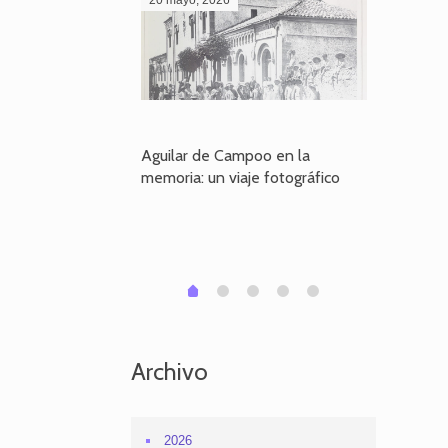
poo en la
Aguilar de Campoo en la
El dueño
je fotográfico
memoria: un viaje fotográfico
defiende
Aguilar
1
2
3
4
0
Archivo
2026