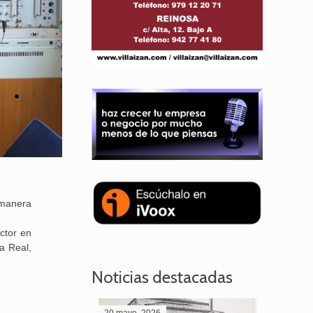
 manera
ctor en
a Real,
Noticias destacadas
20 mayo, 2026
28 abril,