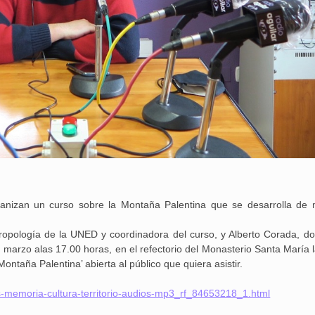
anizan un curso sobre la Montaña Palentina que se desarrolla de
ropología de la UNED y coordinadora del curso, y Alberto Corada, do
 marzo alas 17.00 horas, en el refectorio del Monasterio Santa María l
ontaña Palentina’ abierta al público que quiera asistir.
s-memoria-cultura-territorio-audios-mp3_rf_84653218_1.html
25 febrero, 2026