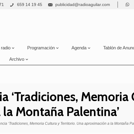
71
659 14 19 45
publicidad@radioaguilar.com
 radio
Programación
Agenda
Tablón de Anun
Archivo
 ‘Tradiciones, Memoria Cu
 la Montaña Palentina’
ia ‘Tradiciones, Memoria Cultura y Territorio. Una aproximación a la Montaña Pa