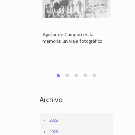
poo en la
Aguilar de Campoo en la
El dueño
je fotográfico
memoria: un viaje fotográfico
defiende
Aguilar
1
2
3
4
0
Archivo
2026
2025