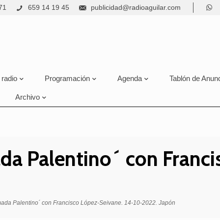
71
659 14 19 45
publicidad@radioaguilar.com
 radio
Programación
Agenda
Tablón de Anun
Archivo
da Palentino´ con Franci
mada Palentino´ con Francisco López-Seivane. 14-10-2022. Japón