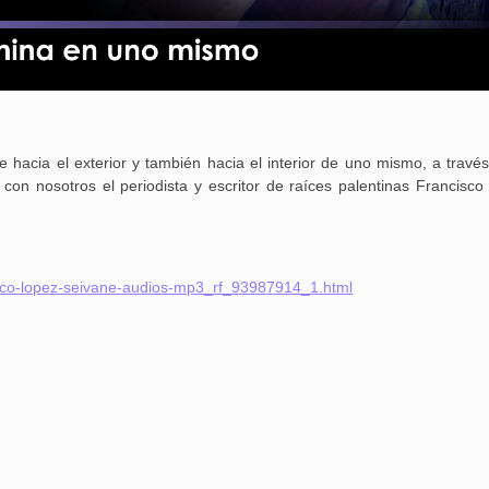
hacia el exterior y también hacia el interior de uno mismo, a través
on nosotros el periodista y escritor de raíces palentinas Francisco
isco-lopez-seivane-audios-mp3_rf_93987914_1.html
25 febrero, 2026