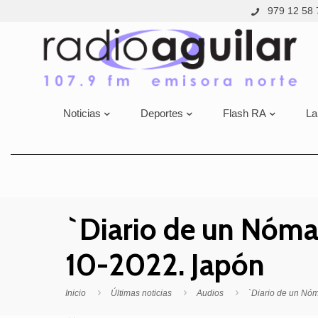
979 12 58 
Noticias
Deportes
Flash RA
La
`Diario de un Nóma
10-2022. Japón
Inicio
Últimas noticias
Audios
`Diario de un Nó