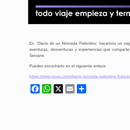
En `Diario de un Nómada Palentino´ hacemos un viaje 
aventuras, desventuras y experiencias que comparte c
Seivane.
Puedes escucharlo en el siguiente enlace:
https://www.ivoox.com/diario-nomada-palentino-franc
Facebook
WhatsApp
X
Email
Compartir