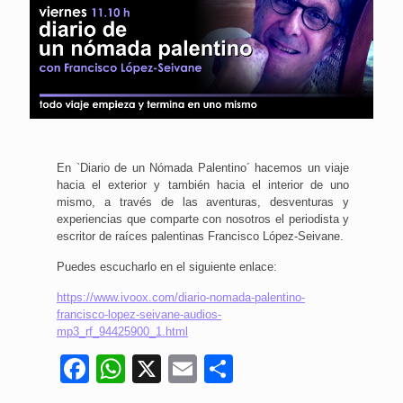
En `Diario de un Nómada Palentino´ hacemos un viaje
hacia el exterior y también hacia el interior de uno
mismo, a través de las aventuras, desventuras y
experiencias que comparte con nosotros el periodista y
escritor de raíces palentinas Francisco López-Seivane.
Puedes escucharlo en el siguiente enlace:
https://www.ivoox.com/diario-nomada-palentino-
francisco-lopez-seivane-audios-
mp3_rf_94425900_1.html
Facebook
WhatsApp
X
Email
Compartir