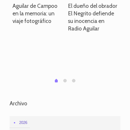
o
Aguilar de Campoo
El dueño del obrador
La
en la memoria: un
El Negrito defiende
el 
viaje fotográfico
su inocencia en
ind
Radio Aguilar
de
ve
pa
po
per
em
1
2
0
Archivo
2026