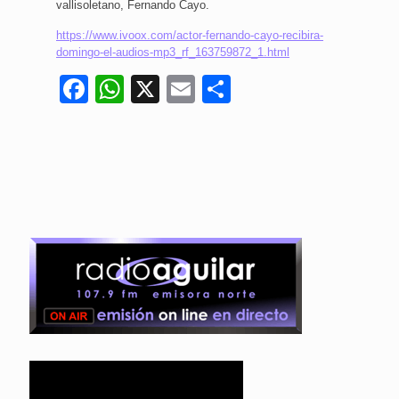
vallisoletano, Fernando Cayo.
https://www.ivoox.com/actor-fernando-cayo-recibira-
domingo-el-audios-mp3_rf_163759872_1.html
Facebook
WhatsApp
X
Email
Compartir