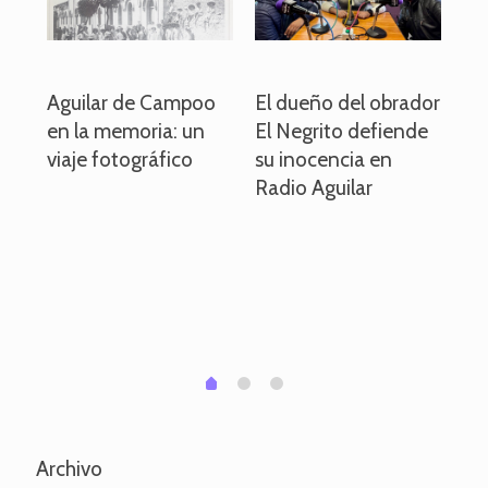
o
Aguilar de Campoo
El dueño del obrador
La
en la memoria: un
El Negrito defiende
el 
viaje fotográfico
su inocencia en
ind
Radio Aguilar
de
ve
pa
po
per
em
1
2
0
Archivo