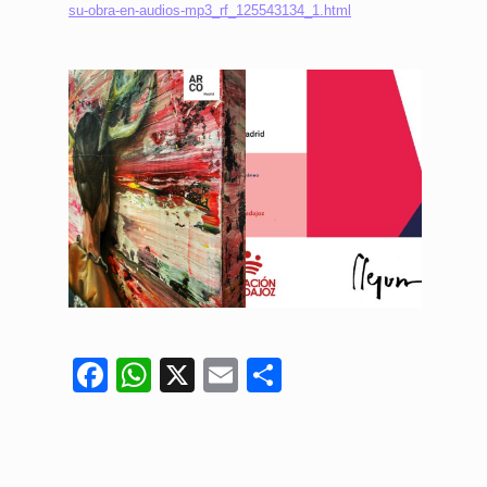
su-obra-en-audios-mp3_rf_125543134_1.html
Facebook
WhatsApp
X
Email
Compartir