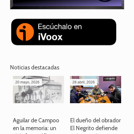
Noticias destacadas
20 mayo, 2026
28 abril, 2026
27
o
Aguilar de Campoo
El dueño del obrador
La
en la memoria: un
El Negrito defiende
el 