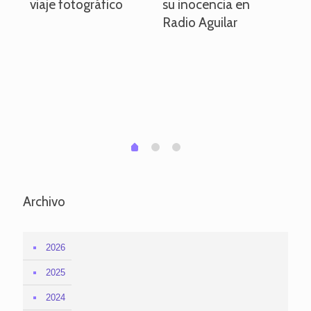
viaje fotográfico
su inocencia en
ind
Radio Aguilar
de
ve
pa
po
per
em
1
2
0
Archivo
2026
2025
2024