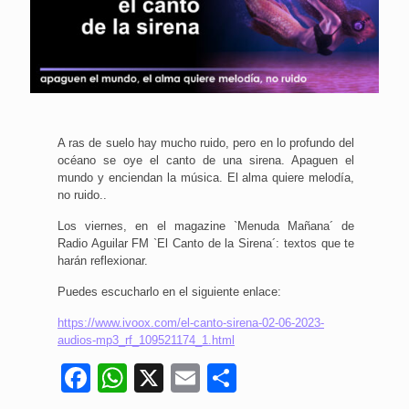
A ras de suelo hay mucho ruido, pero en lo profundo del
océano se oye el canto de una sirena. Apaguen el
mundo y enciendan la música. El alma quiere melodía,
no ruido..
Los viernes, en el magazine `Menuda Mañana´ de
Radio Aguilar FM `El Canto de la Sirena´: textos que te
harán reflexionar.
Puedes escucharlo en el siguiente enlace:
https://www.ivoox.com/el-canto-sirena-02-06-2023-
audios-mp3_rf_109521174_1.html
Facebook
WhatsApp
X
Email
Compartir