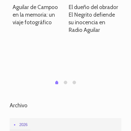
o
Aguilar de Campoo
El dueño del obrador
La
en la memoria: un
El Negrito defiende
el 
viaje fotográfico
su inocencia en
ind
Radio Aguilar
de
ve
pa
po
per
em
1
2
0
Archivo
2026