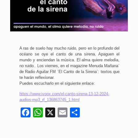
A ras de suelo hay mucho ruido, pero en lo profundo del
océano se oye el canto de una sirena. Apaguen el
mundo y enciendan la música. El alma quiere melodía,
no ruido.. Los viernes, en el magazine Menuda Mañana´
de Radio Aguilar FM `El Canto de la Sirena´: textos que
te harán reflexionar.
Puedes escucharlo en el siguiente enlace:
https://www.ivoox.com/el-canto-sirena-13-12-2024-
audios-mp3_rf_136863745_1.html
Facebook
WhatsApp
X
Email
Compartir