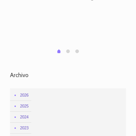
ve
pa
po
per
em
1
2
0
Archivo
2026
2025
2024
2023