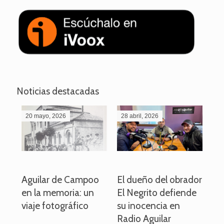
Noticias destacadas
20 mayo, 2026
28 abril, 2026
27
o
Aguilar de Campoo
El dueño del obrador
La
en la memoria: un
El Negrito defiende
el 
viaje fotográfico
su inocencia en
ind
Radio Aguilar
de