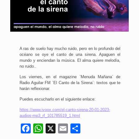
A ras de suelo hay mucho ruido, pero en lo profundo del
océano se oye el canto de una sirena. Apaguen el
mundo y enciendan la música. El alma quiere melodía,
no ruido..
Los viernes, en el magazine `Menuda Mañana´ de
Radio Aguilar FM `El Canto de la Sirena´: textos que te
harán reflexionar.
Puedes escucharlo en el siguiente enlace:
https://www.ivoox.com/el-canto-sirena-20-01-2023-
audios-mp3_rf_101785519_1.html
Facebook
WhatsApp
X
Email
Compartir