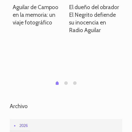
o
Aguilar de Campoo
El dueño del obrador
La
en la memoria: un
El Negrito defiende
el 
viaje fotográfico
su inocencia en
ind
Radio Aguilar
de
ve
pa
po
per
em
1
2
0
Archivo
2026