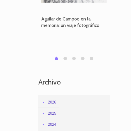
poo en la
Aguilar de Campoo en la
El dueño
je fotográfico
memoria: un viaje fotográfico
defiende
Aguilar
1
2
3
4
0
Archivo
2026
2025
2024