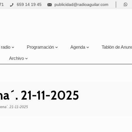
71
659 14 19 45
publicidad@radioaguilar.com
 radio
Programación
Agenda
Tablón de Anun
Archivo
ena´. 21-11-2025
irena´. 21-11-2025