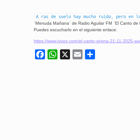
A ras de suelo hay mucho ruido, pero en l
`Menuda Mañana´ de Radio Aguilar FM `El Canto de la 
Puedes escucharlo en el siguiente enlace:
https://www.ivoox.com/el-canto-sirena-21-11-2025-
Facebook
WhatsApp
X
Email
Compartir