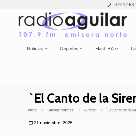
979 12 58 
Noticias
Deportes
Flash RA
La
`El Canto de la Sir
Inicio
Últimas noticias
Audios
`El Canto de la S
21 noviembre, 2025