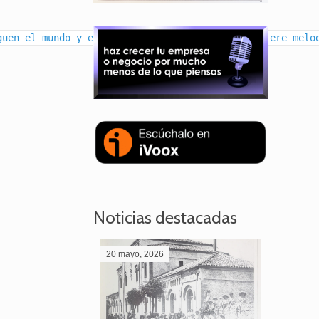
guen el mundo y enciendan la música. El alma quiere melo
Noticias destacadas
20 mayo, 2026
28 abril,