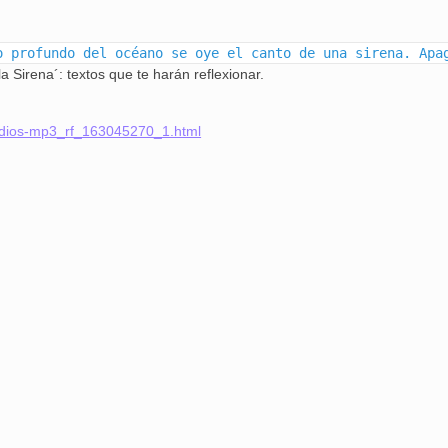
o profundo del océano se oye el canto de una sirena. Apa
Sirena´: textos que te harán reflexionar.
audios-mp3_rf_163045270_1.html
25 febrero, 2026