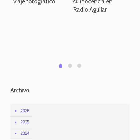
viaje fotográfico
su inocencia en
ind
Radio Aguilar
de
ve
pa
po
per
em
1
2
0
Archivo
2026
2025
2024