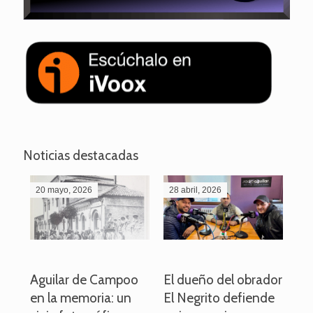
Noticias destacadas
20 mayo, 2026
28 abril, 2026
27
o
Aguilar de Campoo
El dueño del obrador
La
en la memoria: un
El Negrito defiende
el 