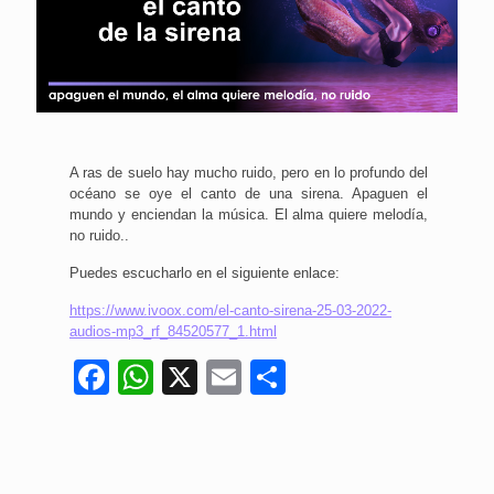
A ras de suelo hay mucho ruido, pero en lo profundo del
océano se oye el canto de una sirena. Apaguen el
mundo y enciendan la música. El alma quiere melodía,
no ruido..
Puedes escucharlo en el siguiente enlace:
https://www.ivoox.com/el-canto-sirena-25-03-2022-
audios-mp3_rf_84520577_1.html
Facebook
WhatsApp
X
Email
Compartir