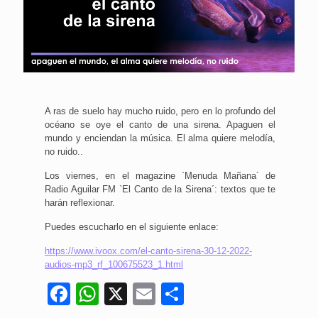
A ras de suelo hay mucho ruido, pero en lo profundo del
océano se oye el canto de una sirena. Apaguen el
mundo y enciendan la música. El alma quiere melodía,
no ruido..
Los viernes, en el magazine `Menuda Mañana´ de
Radio Aguilar FM `El Canto de la Sirena´: textos que te
harán reflexionar.
Puedes escucharlo en el siguiente enlace:
https://www.ivoox.com/el-canto-sirena-30-12-2022-
audios-mp3_rf_100675523_1.html
Facebook
WhatsApp
X
Email
Compartir