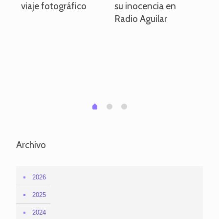
viaje fotográfico
su inocencia en
ind
Radio Aguilar
de
ve
pa
po
per
em
1
2
0
Archivo
2026
2025
2024