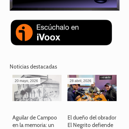
Noticias destacadas
20 mayo, 2026
28 abril, 2026
27
o
Aguilar de Campoo
El dueño del obrador
La
en la memoria: un
El Negrito defiende
el 