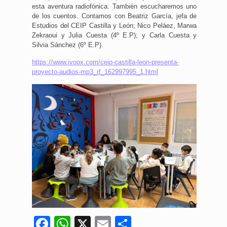
esta aventura radiofónica. También escucharemos uno
de los cuentos. Contamos con Beatriz García, jefa de
Estudios del CEIP Castilla y León; Nico Peláez, Marwa
Zekraoui y Julia Cuesta (4º E.P); y Carla Cuesta y
Silvia Sánchez (6º E.P).
https://www.ivoox.com/ceip-castilla-leon-presenta-
proyecto-audios-mp3_rf_162997995_1.html
Facebook
WhatsApp
X
Email
Compartir