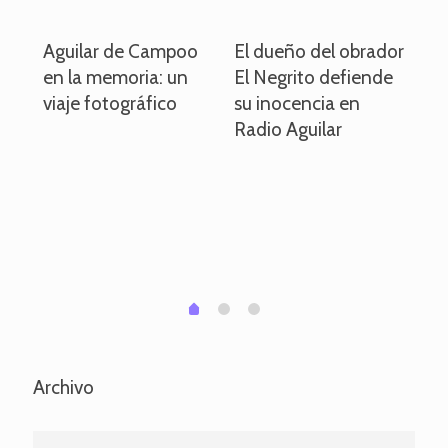
o
Aguilar de Campoo
El dueño del obrador
La
en la memoria: un
El Negrito defiende
el 
viaje fotográfico
su inocencia en
ind
Radio Aguilar
de
ve
pa
po
per
em
1
2
0
Archivo