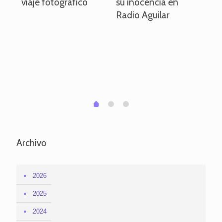
viaje fotográfico
su inocencia en
ind
Radio Aguilar
de
ve
pa
po
per
em
1
2
0
Archivo
2026
2025
2024