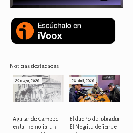
Noticias destacadas
20 mayo, 2026
28 abril, 2026
27
o
Aguilar de Campoo
El dueño del obrador
La
en la memoria: un
El Negrito defiende
el 