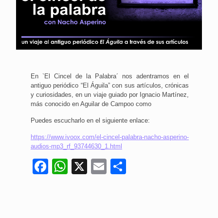
En `El Cincel de la Palabra´ nos adentramos en el
antiguo periódico “El Águila” con sus artículos, crónicas
y curiosidades, en un viaje guiado por Ignacio Martínez,
más conocido en Aguilar de Campoo como
Puedes escucharlo en el siguiente enlace:
https://www.ivoox.com/el-cincel-palabra-nacho-asperino-
audios-mp3_rf_93744630_1.html
Facebook
WhatsApp
X
Email
Compartir