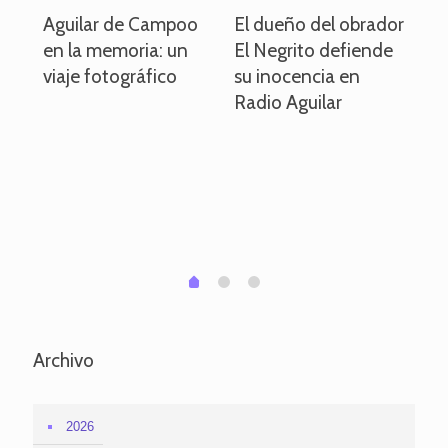
o
Aguilar de Campoo
El dueño del obrador
La
en la memoria: un
El Negrito defiende
el 
viaje fotográfico
su inocencia en
ind
Radio Aguilar
de
ve
pa
po
per
em
1
2
0
Archivo
2026