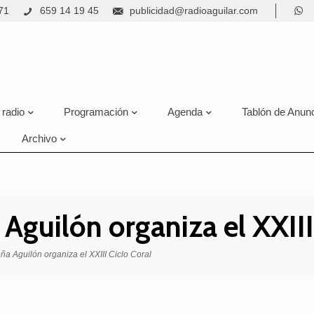
71
659 14 19 45
publicidad@radioaguilar.com
 radio
Programación
Agenda
Tablón de Anun
Archivo
Aguilón organiza el XXIII
a Aguilón organiza el XXIII Ciclo Coral