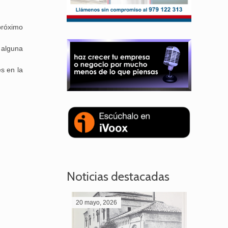
próximo
 alguna
s en la
Noticias destacadas
20 mayo, 2026
28 abril,