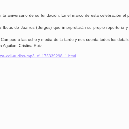
ta aniversario de su fundación. En el marco de esta celebración el 
Ibeas de Juarros (Burgos) que interpretarán su propio repertorio y
 Campoo a las ocho y media de la tarde y nos cuenta todos los detalle
 Aguilón, Cristina Ruiz.
iza-xxii-audios-mp3_rf_175339298_1.html
25 febrero, 2026