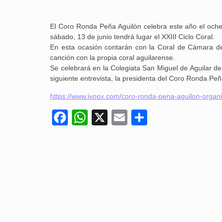
El Coro Ronda Peña Aguilón celebra este año el ochen
sábado, 13 de junio tendrá lugar el XXIII Ciclo Coral.
En esta ocasión contarán con la Coral de Cámara de 
canción con la propia coral aguilarense.
Se celebrará en la Colegiata San Miguel de Aguilar de
siguiente entrevista, la presidenta del Coro Ronda Peña
https://www.ivoox.com/coro-ronda-pena-aguilon-organ
Facebook
WhatsApp
X
Email
Compartir