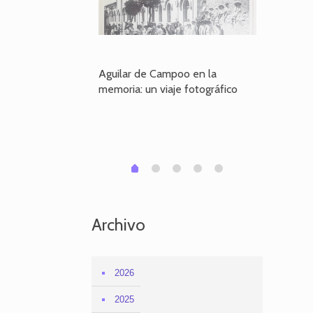
poo en la
Aguilar de Campoo en la
El dueño
je fotográfico
memoria: un viaje fotográfico
defiende
Aguilar
1
2
3
4
0
Archivo
2026
2025