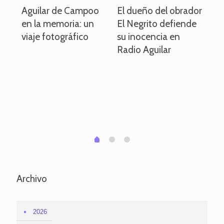
o
Aguilar de Campoo
El dueño del obrador
La
en la memoria: un
El Negrito defiende
el 
viaje fotográfico
su inocencia en
ind
Radio Aguilar
de
ve
pa
po
per
em
1
2
0
Archivo
2026